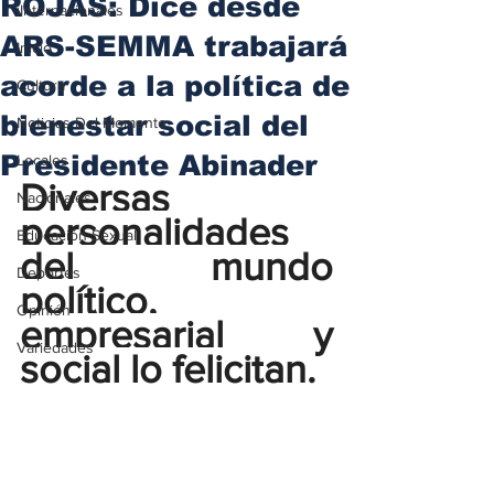
ROJAS: Dice desde
iInternacionales
ARS-SEMMA trabajará
Inicio
acorde a la política de
Cultura
bienestar social del
Noticias Del Momento
Presidente Abinader
Locales
Diversas 
Nacionales
personalidades 
Educación Sexual
del mundo 
Deportes
político, 
Opinión
empresarial y 
Variedades
social lo felicitan.