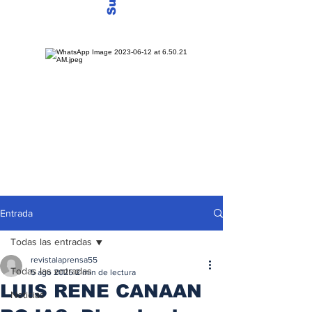
Entrada
Todas las entradas
revistalaprensa55
Todas las entradas
5 ago 2025
2 min de lectura
LUIS RENE CANAAN
Noticias