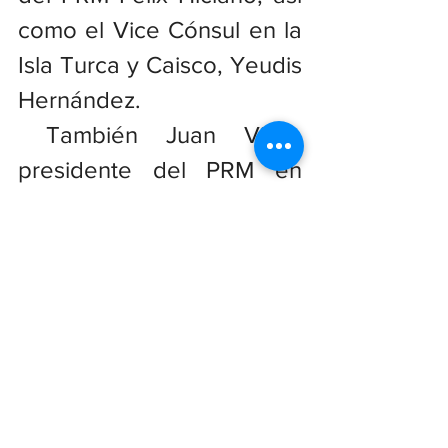
como el Vice Cónsul en la 
Isla Turca y Caisco, Yeudis 
Hernández.
 También Juan Villar, 
presidente del PRM en 
Villa Tapia, así como los 
destacado dirigentes 
empresariales José Aníbal 
García, presidente del 
Consejo de Directores del 
Consejo Regional de 
Desarrollo (CRD), Jorge 