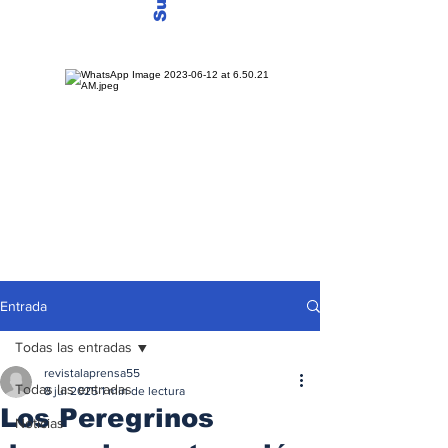
Entrada
Todas las entradas
revistalaprensa55
Todas las entradas
8 jul 2025
1 min de lectura
Los Peregrinos
Noticias