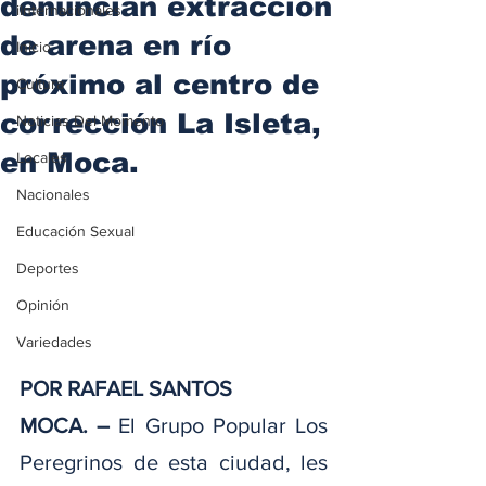
denuncian extracción
iInternacionales
de arena en río
Inicio
próximo al centro de
Cultura
corrección La Isleta,
Noticias Del Momento
en Moca.
Locales
Nacionales
Educación Sexual
Deportes
Opinión
Variedades
POR RAFAEL SANTOS
MOCA. –
 El Grupo Popular Los 
Peregrinos de esta ciudad, les 