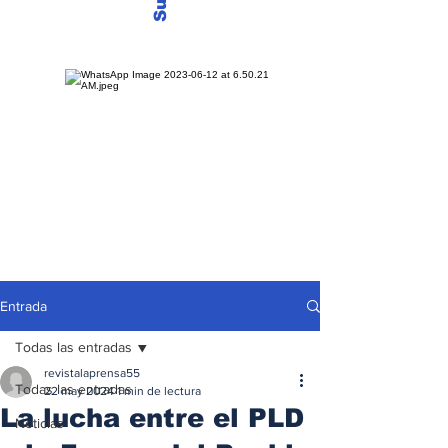
Entrada
Todas las entradas
revistalaprensa55
Todas las entradas
22 may 2024
1 min de lectura
La lucha entre el PLD
Noticias