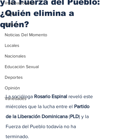
y la Fuerza del Pueblo:
iInternacionales
¿Quién elimina a
Inicio
quién?
Cultura
Noticias Del Momento
Locales
Nacionales
Educación Sexual
Deportes
Opinión
La socióloga 
Rosario Espinal 
reveló este 
Variedades
miércoles que la lucha entre el 
Partido 
de la Liberación Dominicana
 (
PLD
) y la 
Fuerza del Pueblo todavía no ha 
terminado.