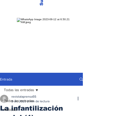
Entrada
Todas las entradas
revistalaprensa55
Todas las entradas
3 dic 2025
2 min de lectura
La infantilización
Noticias