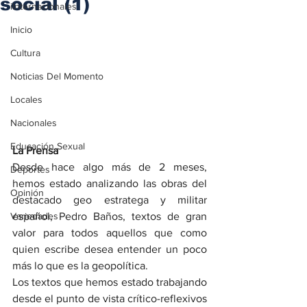
social (1)
iInternacionales
Inicio
Cultura
Noticias Del Momento
Locales
Nacionales
Educación Sexual
La Prensa
Desde hace algo más de 2 meses, 
Deportes
hemos estado analizando las obras del 
Opinión
destacado geo estratega y militar 
Variedades
español, Pedro Baños, textos de gran 
valor para todos aquellos que como 
quien escribe desea entender un poco 
más lo que es la geopolítica.
Los textos que hemos estado trabajando 
desde el punto de vista crítico-reflexivos 