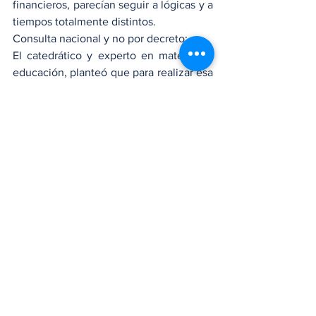
financieros, parecían seguir a lógicas y a 
tiempos totalmente distintos.
Consulta nacional y no por decreto:
El catedrático y experto en materia de 
educación, planteó que para realizar esa 
fusión se debió realizar una consulta 
nacional, con la participación de todos 
actores educativos y no limitarse a tan 
solo una decisión de las cúpulas del 
poder. “Una medida como esa no puede 
tomar por sorpresa a nadie y muchos 
menos a los amplios sectores sociales 
que involucra el presupuesto de 
educación.
Hay actores internos y externos al 
sistema educativo que tienen mucho 
peso en los procesos de decisión n de 
las cuestiones educativas. Decisiones 
que hay que darse el tiempo necesario 