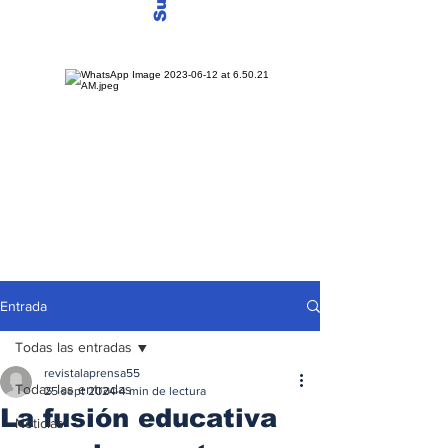
Entrada
Todas las entradas
revistalaprensa55
Todas las entradas
25 sept 2024
4 min de lectura
La fusión educativa
Noticias