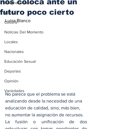
nos coloca ante un
iInternacionales
futuro poco cierto
Inicio
Luisa Blanco
Cultura
Noticias Del Momento
Locales
Nacionales
Educación Sexual
Deportes
Opinión
Variedades
No parece que el problema se está 
analizando desde la necesidad de una 
educación de calidad, sino, más bien, 
no aumentar la asignación de recursos.
La fusión o unificación de dos 
estructuras con temas pendientes de 