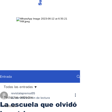
Entrada
Todas las entradas
revistalaprensa55
Todas las entradas
22 abr 2025
3 min de lectura
La escuela que olvidó
Noticias