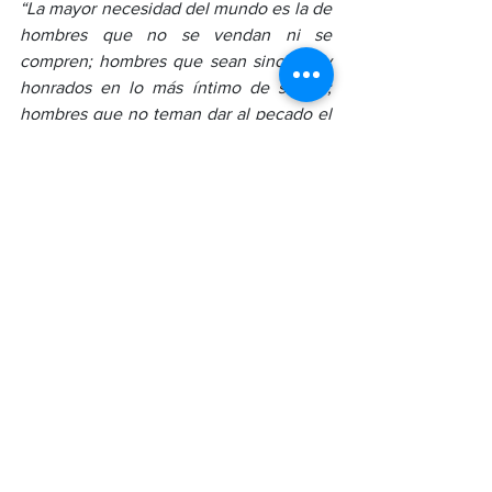
“La mayor necesidad del mundo es la de 
hombres que no se vendan ni se 
compren; hombres que sean sinceros y 
honrados en lo más íntimo de su ser; 
hombres que no teman dar al pecado el 
nombre que le corresponde; hombres 
cuya conciencia sea tan leal al deber 
como la brújula al polo; hombres que se 
mantengan de parte de la justicia 
aunque se desplomen los cielos.”
En un mundo cada vez más 
automatizado, lo más revolucionario 
será siempre formar personas con 
carácter. Educar con un propósito 
mayor: formar caracteres nobles, 
principios firmes, pensadores auténticos 
y obradores del bien. No hay algoritmo 
que reemplace una conciencia recta. No 
hay innovación que sustituya la ética. 