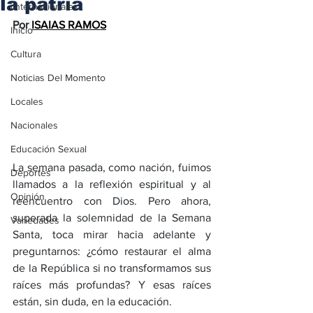
la patria
iInternacionales
Por 
ISAIAS RAMO
S
Inicio
Cultura
Noticias Del Momento
Locales
Nacionales
Educación Sexual
La semana pasada, como nación, fuimos 
Deportes
llamados a la reflexión espiritual y al 
Opinión
reencuentro con Dios. Pero ahora, 
superada la solemnidad de la Semana 
Variedades
Santa, toca mirar hacia adelante y 
preguntarnos: ¿cómo restaurar el alma 
de la República si no transformamos sus 
raíces más profundas? Y esas raíces 
están, sin duda, en la educación.