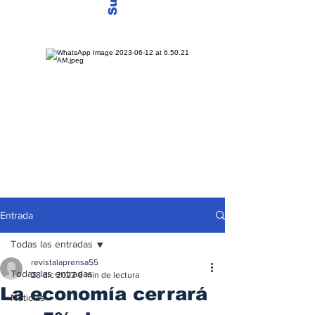
Entrada
Todas las entradas
revistalaprensa55
Todas las entradas
28 dic 2022
8 min de lectura
La economía cerrará
Noticias