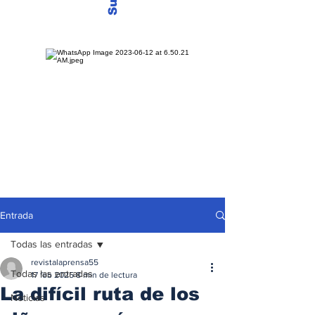
Entrada
Todas las entradas
revistalaprensa55
Todas las entradas
17 feb 2025
8 min de lectura
La difícil ruta de los
Noticias