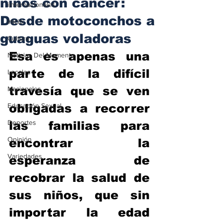
niños con cáncer:
iInternacionales
Desde motoconchos a
Inicio
guaguas voladoras
Cultura
Esa es apenas una 
Noticias Del Momento
parte de la difícil 
Locales
travesía que se ven 
Nacionales
Educación Sexual
obligadas a recorrer 
Deportes
las familias para 
Opinión
encontrar la 
Variedades
esperanza de 
recobrar la salud de 
sus niños, que sin 
importar la edad 