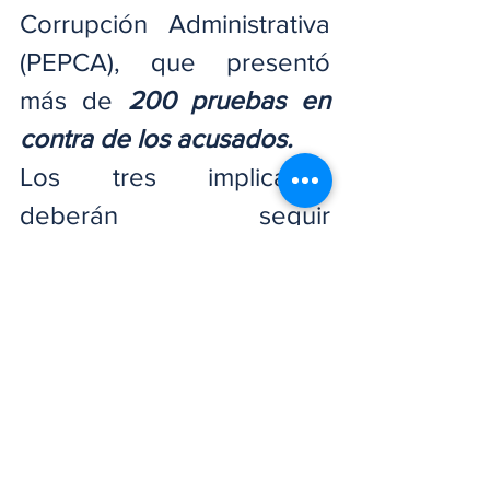
Corrupción Administrativa 
(PEPCA), que presentó 
más de 
200 pruebas en 
contra de los acusados.
Los tres implicados 
deberán seguir 
enfrentando la justicia y 
cumplir con las 
condiciones establecidas 
en la nueva medida de 
coerción. Aunque el 
cambio de prisión 
preventiva por otras 