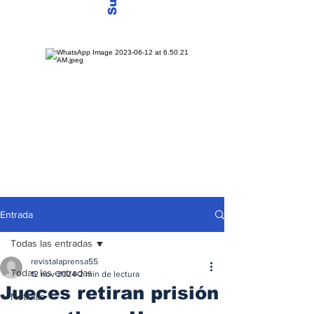
Entrada
Todas las entradas
revistalaprensa55
Todas las entradas
12 nov 2024
2 min de lectura
Jueces retiran prisión
Noticias