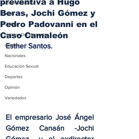
preventiva a Hugo
iInternacionales
Beras, Jochi Gómez y
Inicio
Pedro Padovanni en el
Cultura
Caso Camaleón
Noticias Del Momento
Esther Santos
.
Locales
Nacionales
Educación Sexual
Deportes
Opinión
Variedades
El empresario José Ángel 
Gómez Canaán -Jochi 
Gómez-, y el exdirector 