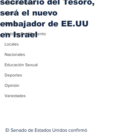
secretario del Tesoro,
iInternacionales
será el nuevo
Inicio
embajador de EE.UU
Cultura
en Israel
Noticias Del Momento
Locales
Nacionales
Educación Sexual
Deportes
Opinión
Variedades
El Senado de Estados Unidos confirmó 