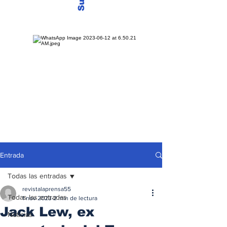
Entrada
Todas las entradas
revistalaprensa55
Todas las entradas
1 nov 2023
2 min de lectura
Jack Lew, ex
Noticias