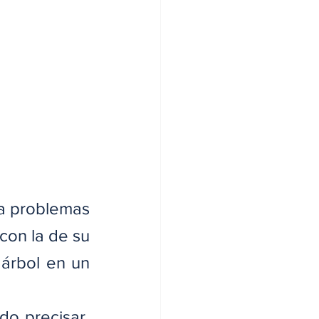
a problemas 
con la de su 
rbol en un 
o precisar, 