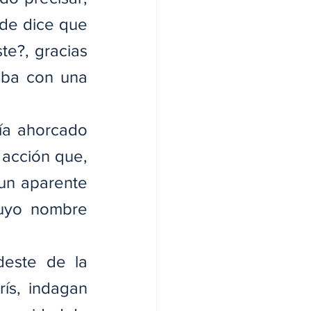
de dice que 
te?, gracias 
aba con una 
ía ahorcado 
acción que, 
un aparente 
uyo nombre 
este de la 
ís, indagan 