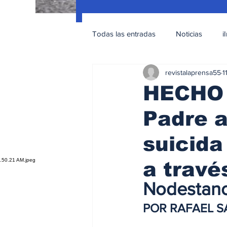
Todas las entradas
Noticias
i
revistalaprensa55
1
Nacionales
Educación Sexua
HECHO
Padre a
suicida
a travé
Nodestano
POR RAFAEL 