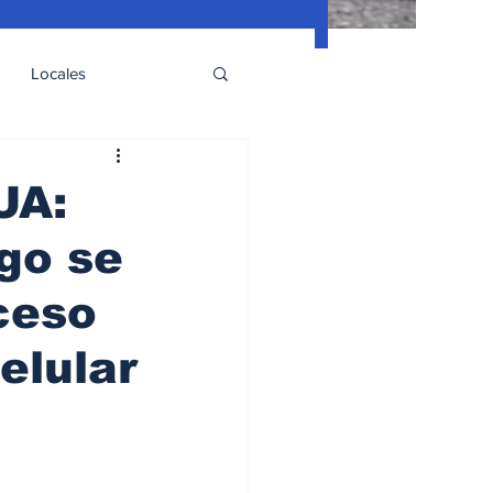
Locales
UA:
ego se
ceso
elular