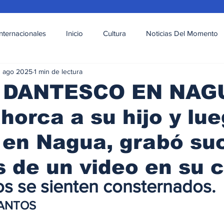
Internacionales
Inicio
Cultura
Noticias Del Momento
1 ago 2025
1 min de lectura
l
Deportes
Opinión
Variedades
 DANTESCO EN NAG
horca a su hijo y lu
 en Nagua, grabó su
s de un video en su c
s se sienten consternados.
SANTOS