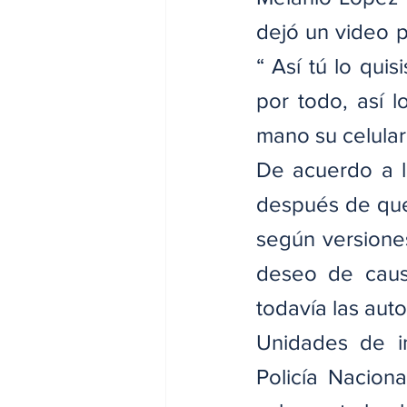
dejó un video p
“ Así tú lo quisi
por todo, así l
mano su celula
De acuerdo a l
después de que 
según versiones
deseo de caus
todavía las aut
Unidades de i
Policía Nacion