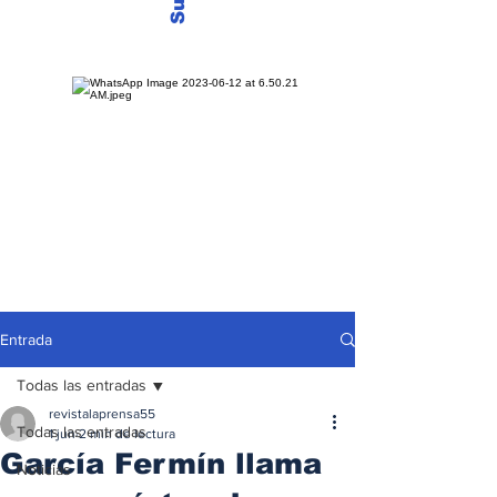
Entrada
Todas las entradas
revistalaprensa55
Todas las entradas
1 jun
2 min de lectura
García Fermín llama
Noticias