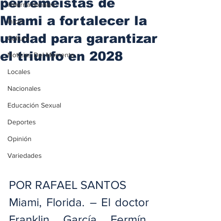
perremeístas de
iInternacionales
Miami a fortalecer la
Inicio
unidad para garantizar
Cultura
el triunfo en 2028
Noticias Del Momento
Locales
Nacionales
Educación Sexual
Deportes
Opinión
Variedades
POR RAFAEL SANTOS
Miami, Florida. – El doctor 
Franklin García Fermín, 