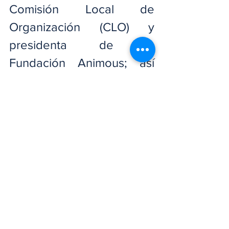
Comisión Local de 
Organización (CLO) y 
presidenta de la 
Fundación Animous; así 
como la señora Soledad 
Cruz.
Desde Santo Domingo 
acompañaron al doctor 
García Fermín el doctor 
José A. Cancel y el 
ingeniero Juan Morfa.
El encuentro tuvo lugar en 
uno de los salones del 