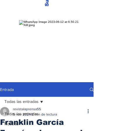
Entrada
Todas las entradas
revistalaprensa55
Todas las entradas
5 nov 2024
2 min de lectura
Franklin García
Noticias