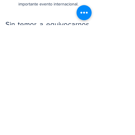
importante evento internacional.
Sin temor a equivocarnos, 
podríamos decir con toda 
propiedad, que este 
acuerdo representa un 
paso significativo para 
fortalecer la cooperación 
entre Corea del Sur y 
nuestro país, el mismo 
evidencia un compromiso 
compartido hacia el 
crecimiento tecnológico y 