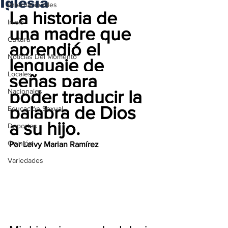
Iglesia
iInternacionales
La historia de 
Inicio
una madre que 
Cultura
aprendió el 
Noticias Del Momento
lenguaje de 
Locales
señas para 
Nacionales
poder traducir la 
palabra de Dios 
Educación Sexual
a su hijo.
Deportes
Opinión
Por Leivy Marian Ramírez
Variedades