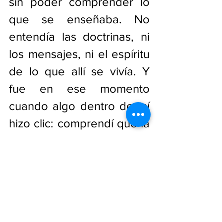
sin poder comprender lo 
que se enseñaba. No 
entendía las doctrinas, ni 
los mensajes, ni el espíritu 
de lo que allí se vivía. Y 
fue en ese momento 
cuando algo dentro de mí 
hizo clic: comprendí que la 
lengua de señas no era 
una opción, era su idioma. 
Su primer idioma.
Comencé a investigar, a 
aprender, a adentrarme 