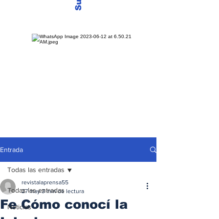
Entrada
Todas las entradas
revistalaprensa55
Todas las entradas
27 may
3 min de lectura
Fe Cómo conocí la
Noticias