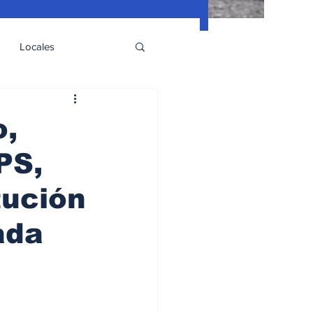
Locales
o,
PS,
tución
ada