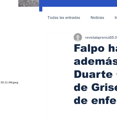
Todas las entradas
Noticias
i
revistalaprensa55
3
Nacionales
Educación Sexua
Falpo h
además 
Duarte 
de Gris
de enfe