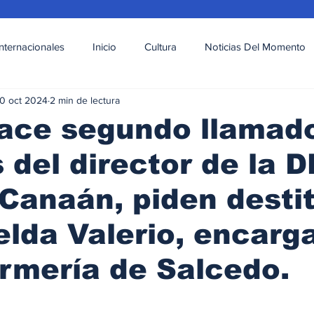
Internacionales
Inicio
Cultura
Noticias Del Momento
0 oct 2024
2 min de lectura
l
Deportes
Opinión
Variedades
ace segundo llamad
del director de la D
Canaán, piden desti
elda Valerio, encarg
rmería de Salcedo.