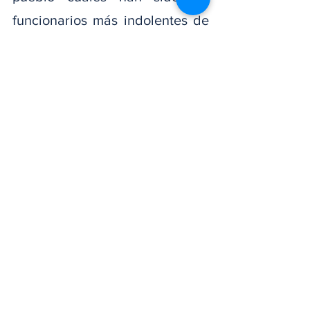
funcionarios más indolentes de 
todo el tren gubernamental que 
se han mostrado apático ante 
los reclamos no solo de la 
población de la provincia 
Duarte, sino de las 14 provincias 
del Cibao.
La huelga tiene prevista 
concluir este jueves a la 6 de la 
mañana.
Noticias Del Momento
Nacionales