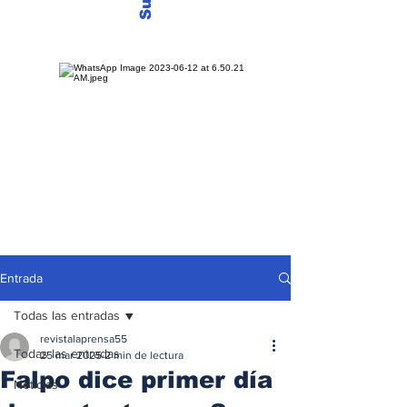
Entrada
Todas las entradas
revistalaprensa55
Todas las entradas
25 mar 2025
2 min de lectura
Falpo dice primer día
Noticias