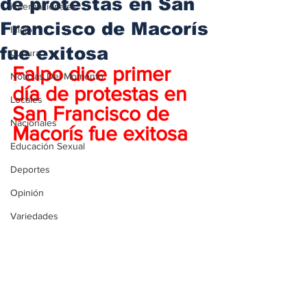
de protestas en San
iInternacionales
Francisco de Macorís
Inicio
fue exitosa
Cultura
Falpo dice primer 
Noticias Del Momento
día de protestas en 
Locales
San Francisco de 
Nacionales
Macorís fue exitosa
Educación Sexual
Deportes
Opinión
Variedades