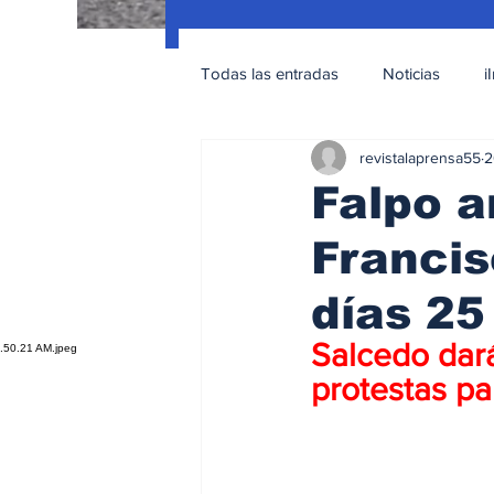
Todas las entradas
Noticias
i
revistalaprensa55
2
Nacionales
Educación Sexua
Falpo a
Francis
días 25
Salcedo dará
protestas pa