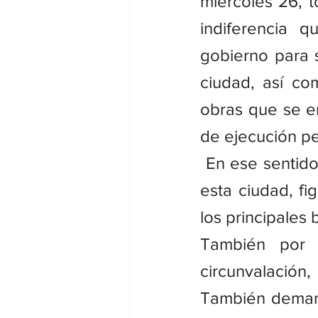
miércoles 26, t
indiferencia 
gobierno para s
ciudad, así co
obras que se en
de ejecución pe
 En ese sentido
esta ciudad, fi
los principales 
También por l
circunvalación,
También demand