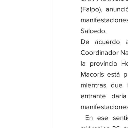
(Falpo), anunci
manifestacione
Salcedo.
De acuerdo a
Coordinador Nac
la provincia H
Macorís está p
mientras que 
entrante darí
manifestaciones
 En ese senti