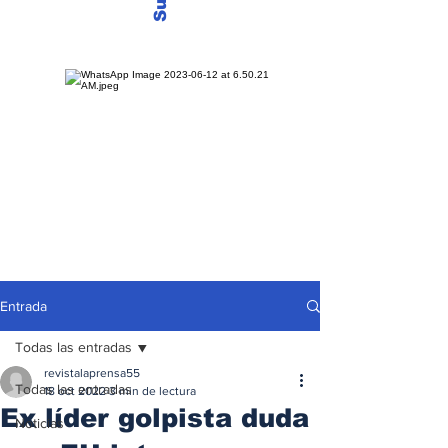
Entrada
Todas las entradas
revistalaprensa55
Todas las entradas
18 oct 2022
3 min de lectura
Ex líder golpista duda
Noticias