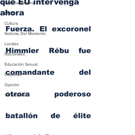
que EU intervenga
iInternacionales
ahora
Inicio
Cultura
Fuerza. El excoronel 
Noticias Del Momento
Locales
Himmler Rébu fue 
Nacionales
Educación Sexual
comandante del 
Deportes
Opinión
otrora poderoso 
Variedades
batallón de élite 