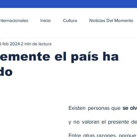
Internacionales
Inicio
Cultura
Noticias Del Momento
5 feb 2024
2 min de lectura
l
Deportes
Opinión
Variedades
emente el país ha
do
Existen personas que 
se ol
y no valoran el presente de 
Entre otras razones, porque 