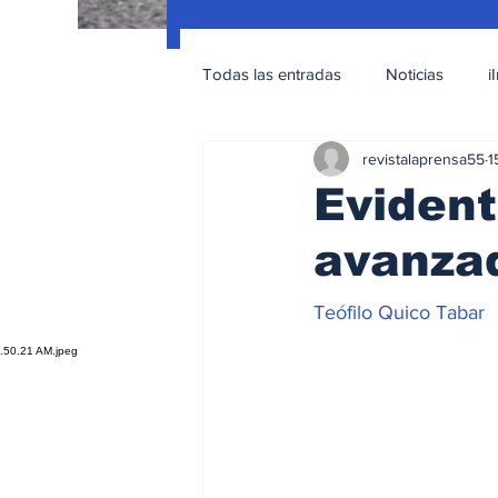
Todas las entradas
Noticias
i
revistalaprensa55
1
Nacionales
Educación Sexua
Evident
avanza
Teófilo Quico Tabar