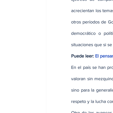
acrecientan los tema
otros períodos de Go
democrático o polít
situaciones que si se
Puede leer: 
El pensa
En el país se han pr
valoran sin mezquind
sino para la generali
respeto y la lucha co
Otro de los avances 