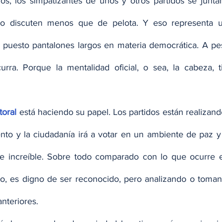
s, los simpatizantes de unos y otros partidos se junta
uso discuten menos que de pelota. Y eso representa u
 puesto pantalones largos en materia democrática. A pes
rra. Porque la mentalidad oficial, o sea, la cabeza, t
toral
 está haciendo su papel. Los partidos están realizando
nto y la ciudadanía irá a votar en un ambiente de paz y c
e increíble. Sobre todo comparado con lo que ocurre en
pito, es digno de ser reconocido, pero analizando o toman
nteriores.