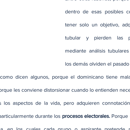
dentro de esas posibles co
tener solo un objetivo, ad
tubular y pierden las pe
mediante análisis tubulare
los demás olviden el pasado 
como dicen algunos, porque el dominicano tiene mala
que les conviene distorsionar cuando lo entienden nece
 los aspectos de la vida, pero adquieren connotación 
, particularmente durante los 
procesos electorales.
 Porque 
a, en los cuales cada grupo o aspirante pretende po