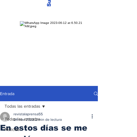
Entrada
Todas las entradas
revistalaprensa55
Todas las entradas
24 nov 2022
2 min de lectura
En estos días se me
Noticias