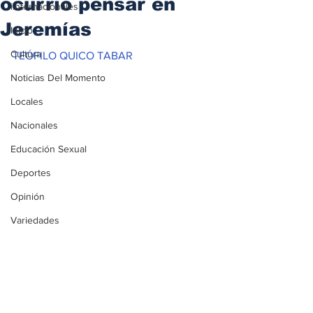
ocurrió pensar en
iInternacionales
Jeremías
Inicio
Cultura
TEÓFILO QUICO TABAR
Noticias Del Momento
Locales
Nacionales
Educación Sexual
Deportes
Opinión
Variedades