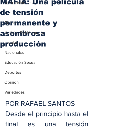
MAFIA: Una película
iInternacionales
de tensión
Inicio
permanente y
Cultura
asombrosa
Noticias Del Momento
producción
Locales
Nacionales
Educación Sexual
Deportes
Opinión
Variedades
POR RAFAEL SANTOS
Desde el principio hasta el 
final es una tensión 