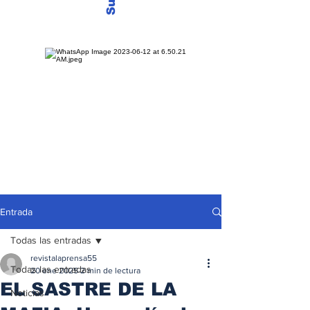
Entrada
Todas las entradas
revistalaprensa55
Todas las entradas
20 ene 2025
2 min de lectura
EL SASTRE DE LA
Noticias