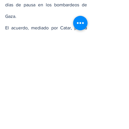
días de pausa en los bombardeos de 
Gaza.
El acuerdo, mediado por Catar, podría 
ponerse en marcha en los próximos días, 
permitiendo la salida de niños y mujeres 
secuestrados por el grupo islamista y la 
primera pausa sostenida de la ofensiva 
israelí en el enclave desde el inicio de la 
guerra.
Además, facilitaría la entrada de ayuda 
humanitaria por el paso de Rafah, en la 