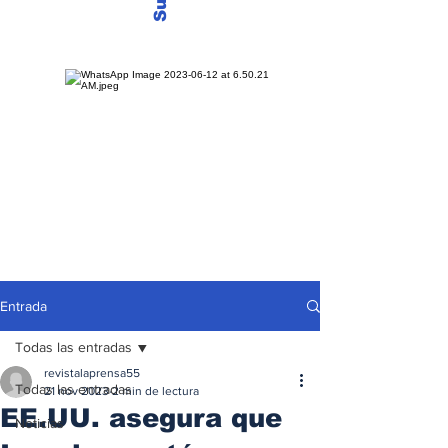
Entrada
Todas las entradas
revistalaprensa55
Todas las entradas
21 nov 2023
2 min de lectura
EE.UU. asegura que
Noticias