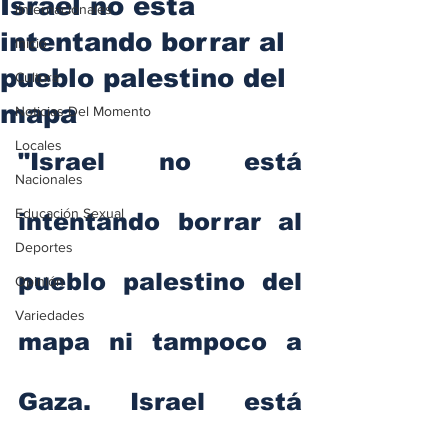
Israel no está
iInternacionales
intentando borrar al
Inicio
pueblo palestino del
Cultura
mapa
Noticias Del Momento
Locales
"Israel no está 
Nacionales
Educación Sexual
intentando borrar al 
Deportes
pueblo palestino del 
Opinión
Variedades
mapa ni tampoco a 
Gaza. Israel está 