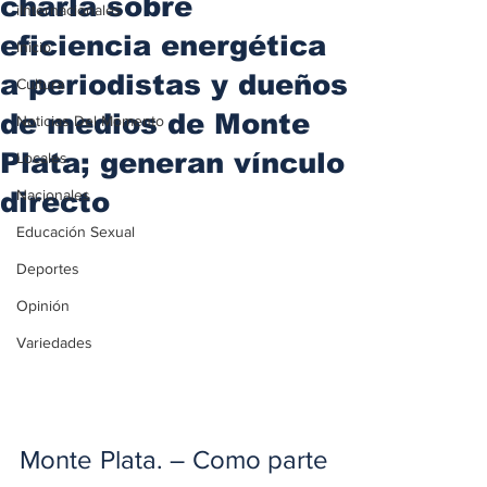
charla sobre
iInternacionales
eficiencia energética
Inicio
a periodistas y dueños
Cultura
de medios de Monte
Noticias Del Momento
Plata; generan vínculo
Locales
directo
Nacionales
Educación Sexual
Deportes
Opinión
Variedades
Monte Plata. – Como parte 