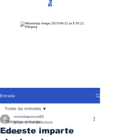
Entrada
Todas las entradas
revistalaprensa55
Todas las entradas
28 jun
2 min de lectura
Edeeste imparte
Noticias