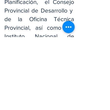
Planificación,  el Consejo 
Provincial de Desarrollo y  
de la Oficina Técnica 
Provincial, así como del 
Instituto Nacional de 
Formación Técnico 
Profesional (Infotep), lugar 
donde se llevó a cabo el 
evento.
Las principales 
personalidades 
participantes en dicho 
cónclave, además del 