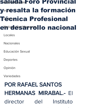
saluda Foro Provincial
iInternacionales
y resalta la formación
Inicio
Técnica Profesional
Cultura
en desarrollo nacional
Noticias Del Momento
Locales
Nacionales
Educación Sexual
Deportes
Opinión
Variedades
POR RAFAEL SANTOS
HERMANAS MIRABAL.-
 El 
director del Instituto 