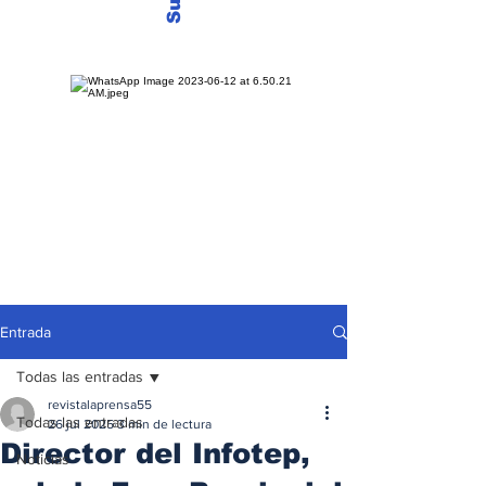
Entrada
Todas las entradas
revistalaprensa55
Todas las entradas
26 jul 2025
3 min de lectura
Director del Infotep,
Noticias