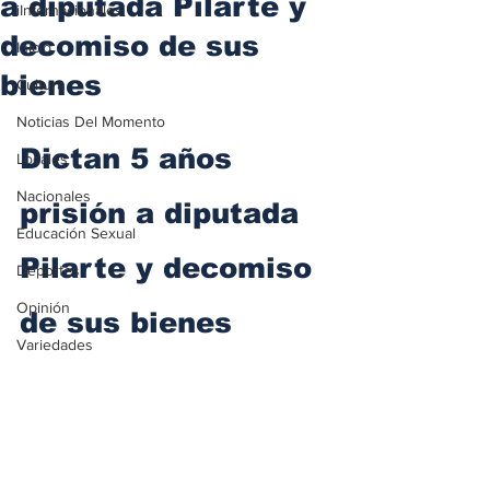
a diputada Pilarte y
iInternacionales
decomiso de sus
Inicio
bienes
Cultura
Noticias Del Momento
Dictan 5 años 
Locales
Nacionales
prisión a diputada 
Educación Sexual
Pilarte y decomiso 
Deportes
Opinión
de sus bienes
Variedades