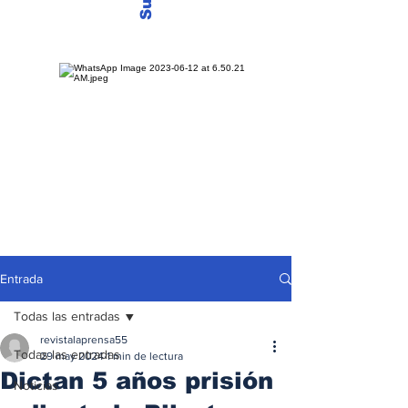
Entrada
Todas las entradas
revistalaprensa55
Todas las entradas
29 may 2024
1 min de lectura
Dictan 5 años prisión
Noticias