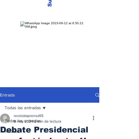
Entrada
Todas las entradas
revistalaprensa55
Todas las entradas
8 may 2024
2 min de lectura
Debate Presidencial
Noticias