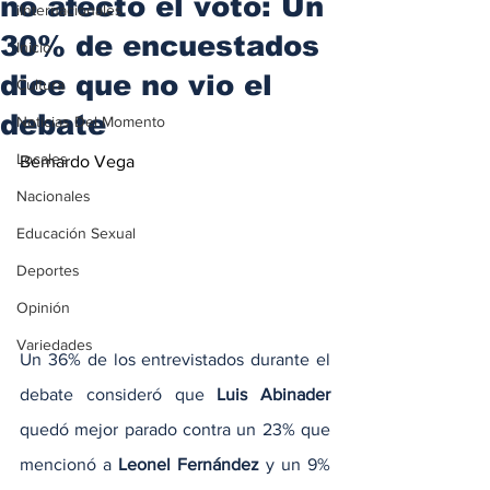
no afectó el voto: Un
iInternacionales
30% de encuestados
Inicio
dice que no vio el
Cultura
debate
Noticias Del Momento
Locales
Bernardo Vega
Nacionales
Educación Sexual
Deportes
Opinión
Variedades
Un 36% de los entrevistados durante el 
debate consideró que 
Luis Abinader
quedó mejor parado contra un 23% que 
mencionó a
 Leonel Fernández
 y un 9% 