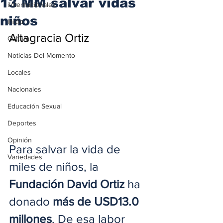
13 MM salvar vidas
iInternacionales
niños
Inicio
Altagracia Ortiz
Cultura
Noticias Del Momento
Locales
Nacionales
Educación Sexual
Deportes
Opinión
Para salvar la vida de 
Variedades
miles de niños, la
Fundación David Ortiz
 ha 
donado 
más de USD13.0 
millones
. De esa labor 