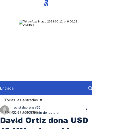
Entrada
Todas las entradas
revistalaprensa55
Todas las entradas
22 ene 2025
2 min de lectura
David Ortiz dona USD
Noticias