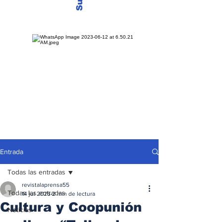
Entrada
Todas las entradas
revistalaprensa55
Todas las entradas
14 jul 2025
2 min de lectura
Cultura y Coopunión
Noticias