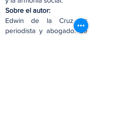
y la armonía social.
Sobre el autor:
Edwin de la Cruz es 
periodista y abogado. Se 
desempeña como 
encargado de Relaciones 
Públicas y Prensa del 
Instituto Nacional de 
Formación Técnico 
Profesional (INFOTEP) y de 
la Confederación Nacional 
de Trabajadores 
Dominicanos (CNTD). Es 