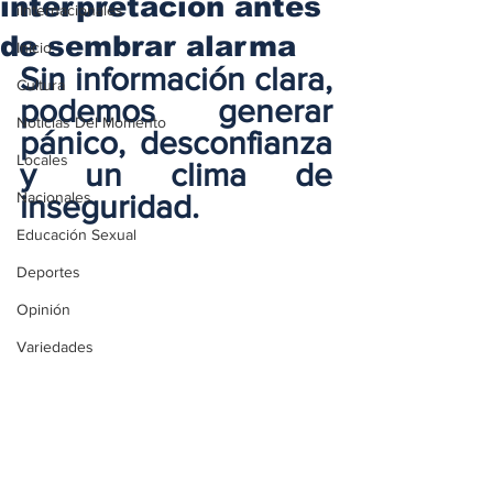
interpretación antes
iInternacionales
de sembrar alarma
Inicio
Sin información clara, 
Cultura
podemos generar 
Noticias Del Momento
pánico, desconfianza 
Locales
y un clima de 
Nacionales
inseguridad.
Educación Sexual
Deportes
Opinión
Variedades