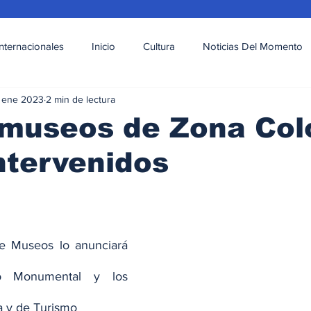
Internacionales
Inicio
Cultura
Noticias Del Momento
 ene 2023
2 min de lectura
l
Deportes
Opinión
Variedades
museos de Zona Col
ntervenidos
e Museos lo anunciará 
o Monumental y los 
ra y de Turismo