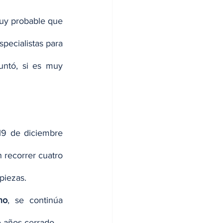
uy probable que 
ecialistas para 
untó, si es muy 
19 de diciembre 
 recorrer cuatro 
 piezas.
no
, se continúa 
e años cerrado.