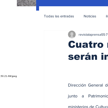
Todas las entradas
Noticias
i
revistalaprensa55
7
Nacionales
Educación Sexua
Cuatro 
serán i
Dirección General d
junto a Patrimoni
ministerios de Cultu