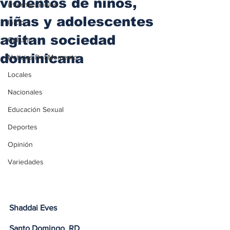
violentos de niños,
iInternacionales
niñas y adolescentes
Inicio
agitan sociedad
Cultura
dominicana
Noticias Del Momento
Locales
Nacionales
Educación Sexual
Deportes
Opinión
Variedades
Shaddai Eves
Santo Domingo, RD