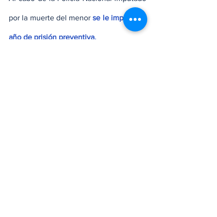
por la muerte del menor 
se le impuso un 
año de prisión preventiva.
Gran consternación por Esmeralda 
Richiez
De igual manera, gran consternación 
causó el deceso de la adolescente de 16 
años, 
Esmeralda Richiez Martínez
, el 
pasado 13 de este mes de febrero y que 
hasta hoy, aún mantiene en vilo a la 
sociedad dominicana.
Esmeralda murió desangrada en el baño 