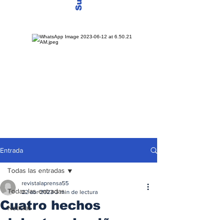
Entrada
Todas las entradas
revistalaprensa55
Todas las entradas
22 abr 2023
3 min de lectura
Cuatro hechos
Noticias