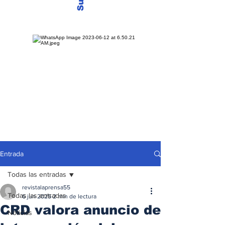
Entrada
Todas las entradas
revistalaprensa55
Todas las entradas
6 jun 2025
2 min de lectura
CRD valora anuncio de
Noticias