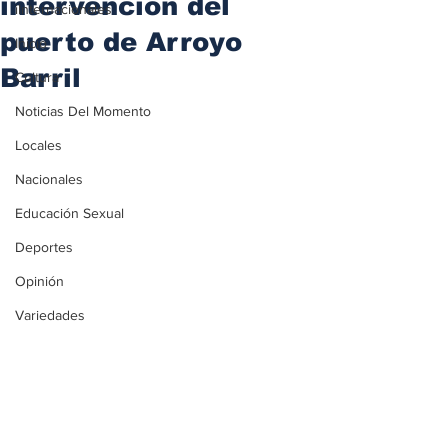
intervención del
iInternacionales
puerto de Arroyo
Inicio
Barril
Cultura
Noticias Del Momento
Locales
Nacionales
Educación Sexual
Deportes
Opinión
Variedades