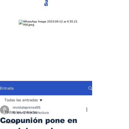
Entrada
Todas las entradas
revistalaprensa55
Todas las entradas
19 ene
2 min de lectura
Coopunión pone en
Noticias