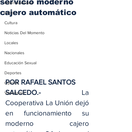
servicio moderno
iInternacionales
cajero automático
Inicio
Cultura
Noticias Del Momento
Locales
Nacionales
Educación Sexual
Deportes
POR RAFAEL SANTOS
Opinión
SALCEDO.-
 La 
Variedades
Cooperativa La Unión dejó 
en funcionamiento su 
moderno cajero 