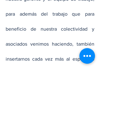
para además del trabajo que para 
beneficio de nuestra colectividad y 
asociados venimos haciendo, también 
insertarnos cada vez más al espacioso 
mundo de la tecnología, y según 
observamos, hemos comenzado con un 
muy buen pie, con nuestras aplicación 
Coopesa Móvil y Coopesa en Línea”, 
dijo el presidente de Coopesa.