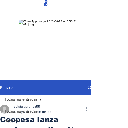
Entrada
Todas las entradas
revistalaprensa55
Todas las entradas
15 may 2023
2 min de lectura
Coopesa lanza
Noticias