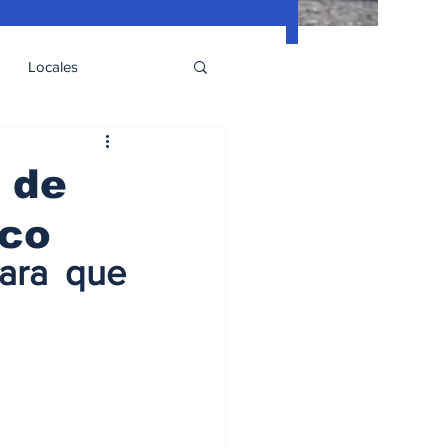
Locales
 de
ico
ara que 