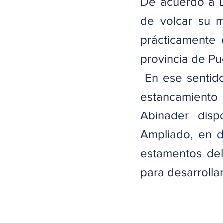
De acuerdo a Lá
de volcar su m
prácticamente o
provincia de Pu
 En ese sentido
estancamiento 
Abinader disp
Ampliado, en do
estamentos del 
para desarrolla