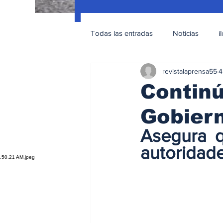
Todas las entradas
Noticias
i
revistalaprensa55
4
Nacionales
Educación Sexua
Continú
Gobiern
Asegura q
autoridade