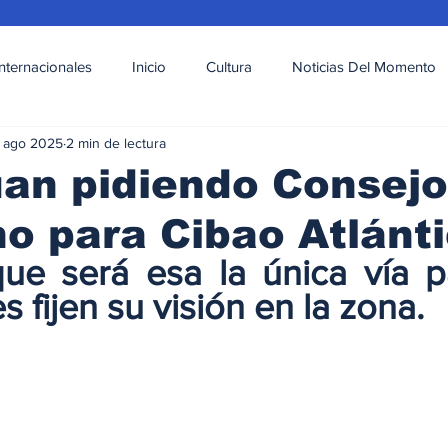
Internacionales
Inicio
Cultura
Noticias Del Momento
 ago 2025
2 min de lectura
l
Deportes
Opinión
Variedades
an pidiendo Consejo
o para Cibao Atlánt
ue será esa la única vía p
s fijen su visión en la zona.