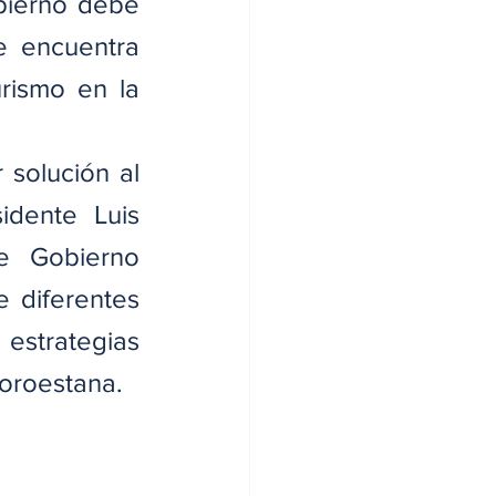
bierno debe 
e encuentra 
rismo en la 
solución al 
dente Luis 
e Gobierno 
 diferentes 
estrategias 
noroestana.