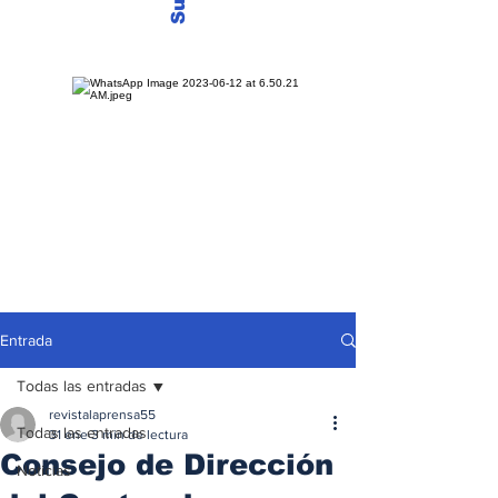
Entrada
Todas las entradas
revistalaprensa55
Todas las entradas
31 ene
3 min de lectura
Consejo de Dirección
Noticias