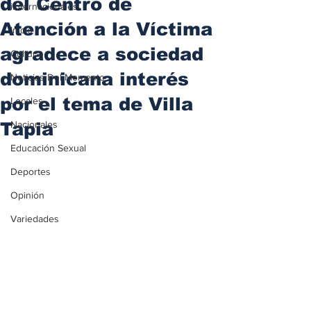
del Centro de
iInternacionales
Atención a la Víctima
Inicio
agradece a sociedad
Cultura
dominicana interés
Noticias Del Momento
por el tema de Villa
Locales
Tapia
Nacionales
Educación Sexual
Deportes
Opinión
Variedades