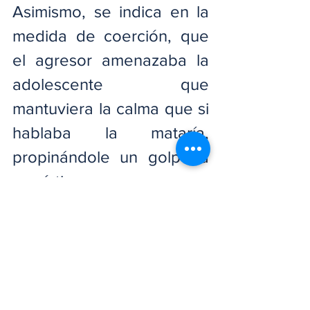
Asimismo, se indica en la 
medida de coerción, que 
el agresor amenazaba la 
adolescente que 
mantuviera la calma que si 
hablaba la mataría, 
propinándole un golpe a 
su víctima para que no se 
resistiera y conduciéndola 
hacia una construcción 
ubicada al lado de su 
residencia, logrando la 
víctima salir corriendo en 