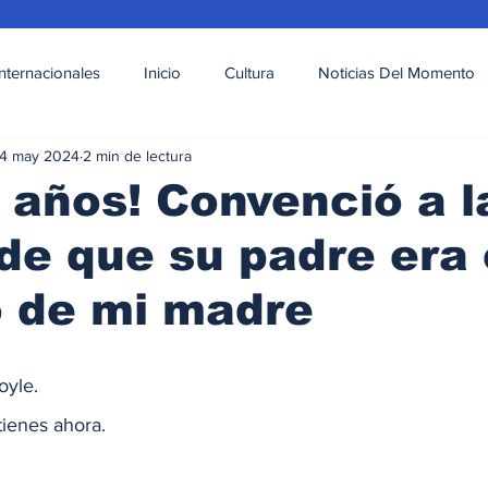
Internacionales
Inicio
Cultura
Noticias Del Momento
4 may 2024
2 min de lectura
l
Deportes
Opinión
Variedades
 años! Convenció a l
 de que su padre era 
o de mi madre
oyle.
tienes ahora.