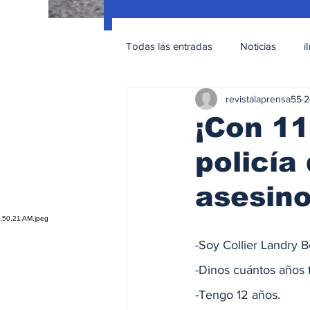
Todas las entradas
Noticias
i
revistalaprensa55
2
Nacionales
Educación Sexua
¡Con 11
policía
asesin
-Soy Collier Landry B
-Dinos cuántos años 
-Tengo 12 años.