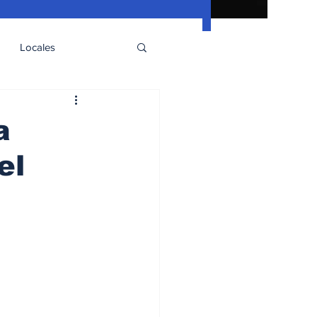
Locales
a
el