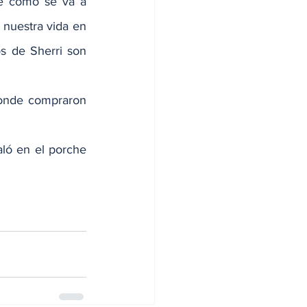
e cómo se va a 
nuestra vida en 
s de Sherri son 
onde compraron 
ló en el porche 