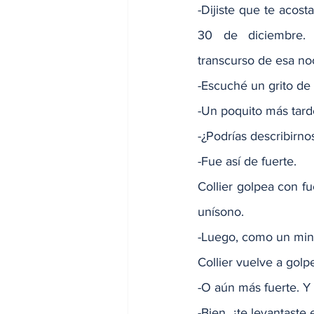
-Dijiste que te acost
30 de diciembre. 
transcurso de esa no
-Escuché un grito de
-Un poquito más tarde
-¿Podrías describirno
-Fue así de fuerte.
Collier golpea con f
unísono.
-Luego, como un min
Collier vuelve a gol
-O aún más fuerte. Y
-Bien, ¿te levantast