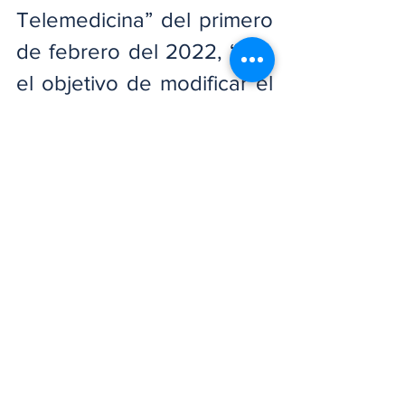
Telemedicina” del primero 
de febrero del 2022, “con 
el objetivo de modificar el 
contrato para la compra 
de servicios de salud 
suscrito en septiembre del 
2016 para la renovación 
del servicio de consulta de 
telemedicina “y cuya 
vigencia sería de un año a 
partir de la firma”.
En cuando al monto a 
pagar, se estableció una 