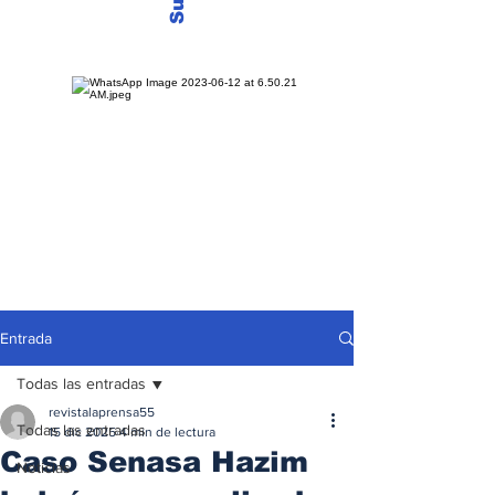
Entrada
Todas las entradas
revistalaprensa55
Todas las entradas
15 dic 2025
4 min de lectura
Caso Senasa Hazim
Noticias