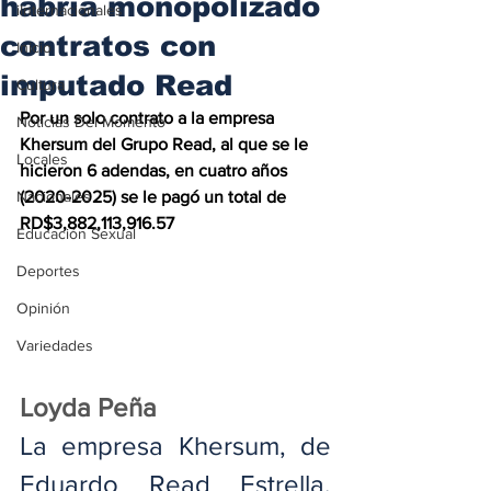
habría monopolizado
iInternacionales
contratos con
Inicio
imputado Read
Cultura
Por un solo contrato a la empresa 
Noticias Del Momento
Khersum del Grupo Read, al que se le 
Locales
hicieron 6 adendas, en cuatro años 
Nacionales
(2020-2025) se le pagó un total de 
RD$3,882,113,916.57
Educación Sexual
Deportes
Opinión
Variedades
Loyda Peña
La empresa Khersum, de 
Eduardo Read Estrella, 