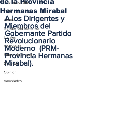
de la Provincia
iInternacionales
Hermanas Mirabal
Inicio
A los Dirigentes y 
Cultura
Miembros del 
Noticias Del Momento
Gobernante Partido 
Locales
Revolucionario 
Nacionales
Moderno  (PRM- 
Provincia Hermanas 
Educación Sexual
Mirabal).
Deportes
Opinión
Variedades