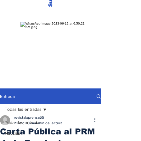
Entrada
Todas las entradas
revistalaprensa55
Todas las entradas
22 dic 2024
4 min de lectura
Carta Pública al PRM
Noticias