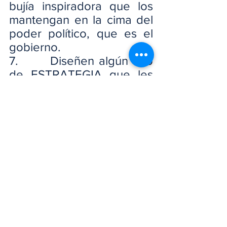
bujía inspiradora que los 
mantengan en la cima del 
poder político, que es el 
gobierno.
7.       Diseñen algún tipo 
de ESTRATEGIA que les 
permita a todos y a cada 
uno por igual, llegar a un 
punto en común que 
pueda servir como 
garante para que la 
unidad vuelva al seno de 
dicha entidad.
8.       No vean en sus 
compañe@ un (a) 
enemig@, sino a un 
potencial aliado para sus 