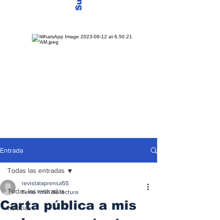
Entrada
Todas las entradas
revistalaprensa55
Todas las entradas
1 ene
1 min de lectura
Carta pública a mis
Noticias