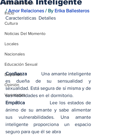
Amante Inteligente
iInternacionales
/ 
Amor Relaciones
 / By 
Erika Ballesteros
Inicio
Características  Detalles
Cultura
Noticias Del Momento
Locales
Nacionales
Educación Sexual
Confianza   
        Una amante inteligente 
Deportes
es dueña de su sensualidad y 
Opinión
sexualidad. Está segura de sí misma y de 
Variedades
sus habilidades en el dormitorio.
Empática 
            Lee los estados de 
ánimo de su amante y sabe alimentar 
sus vulnerabilidades. Una amante 
inteligente proporciona un espacio 
seguro para que él se abra