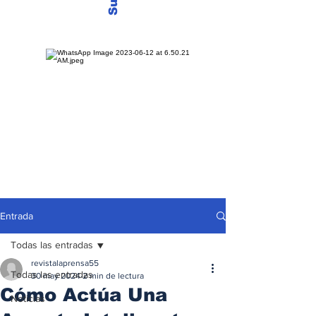
Entrada
Todas las entradas
revistalaprensa55
Todas las entradas
30 may 2024
2 min de lectura
Cómo Actúa Una
Noticias