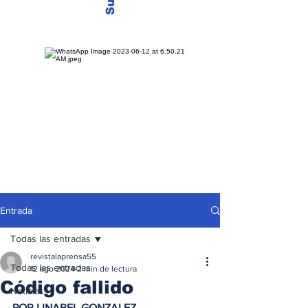
Entrada
Todas las entradas
revistalaprensa55
Todas las entradas
12 ago 2024
2 min de lectura
Código fallido
Noticias
POR LINABEL GONZALEZ