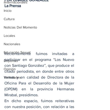
iInternacionales
La Prensa
Inicio
Cultura
Noticias Del Momento
Locales
Nacionales
Educación Sexual
Recientemente fuimos invitadas a 
participar en el programa “Los Nuevo 
Deportes
con Santiago González”, que produce el 
Opinión
citado periodista, en donde entre otros 
temas y en calidad de Directora de la 
Variedades
Oficina Para el Desarrollo de la Mujer 
(OPDM) en la provincia Hermanas 
Mirabal, presidimos.
En dicho espacio, fuimos reiterativas 
con nuestra posición, con relación a las 