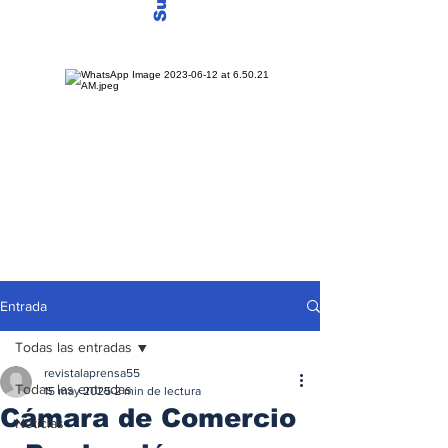
Entrada
Todas las entradas
revistalaprensa55
Todas las entradas
15 may 2025
2 min de lectura
Cámara de Comercio
Noticias