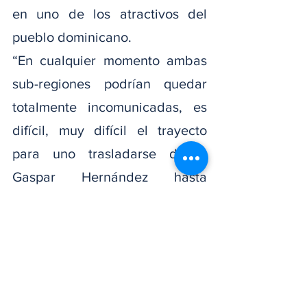
en uno de los atractivos del 
pueblo dominicano.
“En cualquier momento ambas 
sub-regiones podrían quedar 
totalmente incomunicadas, es 
difícil, muy difícil el trayecto 
para uno trasladarse desde 
Gaspar Hernández hasta 
Tenares y viceversa, la vía está 
en pésimas condiciones, por lo 
que de manera respetuosa les 
estamos solicitando tanto al 
señor Presidente Luis Abinader 