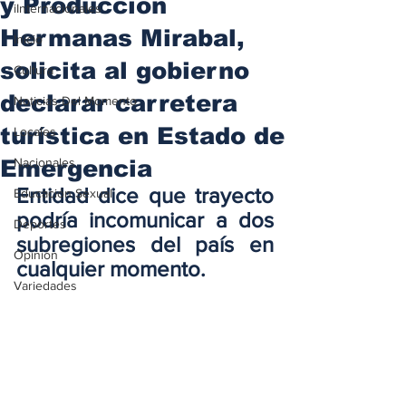
y Producción
iInternacionales
Hermanas Mirabal,
Inicio
solicita al gobierno
Cultura
declarar carretera
Noticias Del Momento
turística en Estado de
Locales
Emergencia
Nacionales
Entidad dice que trayecto 
Educación Sexual
podría incomunicar a dos 
Deportes
subregiones del país en 
Opinión
cualquier momento.
Variedades