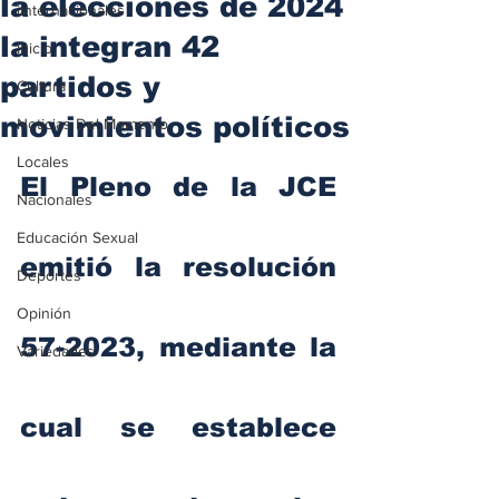
la elecciones de 2024
iInternacionales
la integran 42
Inicio
partidos y
Cultura
movimientos políticos
Noticias Del Momento
Locales
El Pleno de la JCE 
Nacionales
Educación Sexual
emitió la resolución 
Deportes
Opinión
57-2023, mediante la 
Variedades
cual se establece 