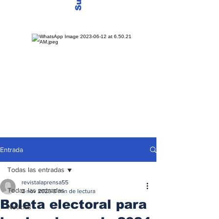
Entrada
Todas las entradas
revistalaprensa55
Todas las entradas
2 nov 2023
3 min de lectura
Boleta electoral para
Noticias