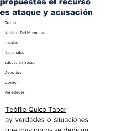
propuestas el recurso
iInternacionales
es ataque y acusación
Inicio
Cultura
Noticias Del Momento
Locales
Nacionales
Educación Sexual
Deportes
Opinión
Variedades
Teófilo Quico Tabar
ay verdades o situaciones 
que muy pocos se dedican 