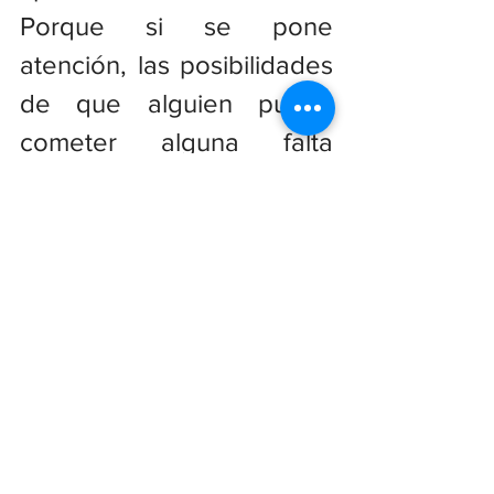
Porque si se pone 
atención, las posibilidades 
de que alguien pueda 
cometer alguna falta 
grave, se hace mucho más 
difícil. Y eso, reitero, 
debería ser prioritario, 
porque a falta de 
propuestas se impondrán 
las denuncias.
Algunos critican que en la 
administración pública 
muchas 
las cosas se 