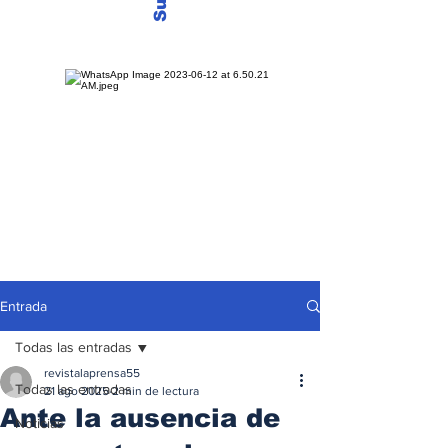
Entrada
Todas las entradas
revistalaprensa55
Todas las entradas
21 ago 2025
2 min de lectura
Ante la ausencia de
Noticias