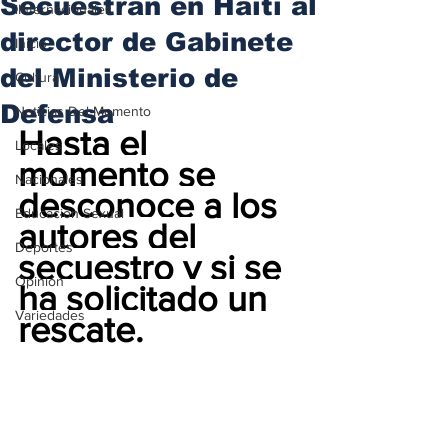
Secuestran en Haití al
iInternacionales
director de Gabinete
Inicio
del Ministerio de
Cultura
Defensa
Noticias Del Momento
Hasta el 
Locales
momento se 
Nacionales
desconoce a los 
Educación Sexual
autores del 
Deportes
secuestro y si se 
Opinión
ha solicitado un 
Variedades
rescate.