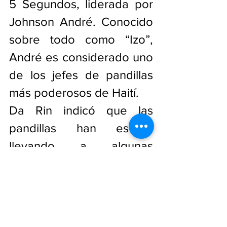
5 Segundos, liderada por 
Johnson André. Conocido 
sobre todo como “Izo”, 
André es considerado uno 
de los jefes de pandillas 
más poderosos de Haití.
Da Rin indicó que las 
pandillas han estado 
llevando a algunas 
víctimas de secuestro a 
Villa de Dios.
En los últimos años, los 
secuestros de alto perfil 