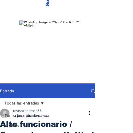
Entrada
Todas las entradas
revistalaprensa55
Todas las entradas
14 jun
2 min de lectura
Alto funcionario /
Noticias