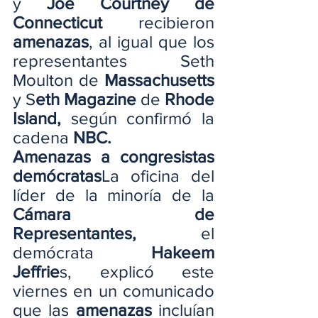
y 
Joe Courtney de 
Connecticut
 recibieron
amenazas
, al igual que los 
representantes Seth 
Moulton de 
Massachusetts
y S
eth Magazine
 de 
Rhode 
Island,
 según confirmó la 
cadena 
NBC.
Amenazas a congresistas 
demócratas
La oficina del 
líder de la minoría de la
Cámara de 
Representantes,
 el 
demócrata 
Hakeem 
Jeffrie
s, explicó este 
viernes en un comunicado 
que las 
amenazas
 incluían 