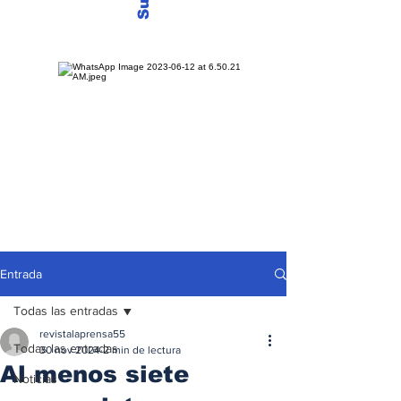
Entrada
Todas las entradas
revistalaprensa55
Todas las entradas
30 nov 2024
2 min de lectura
Al menos siete
Noticias