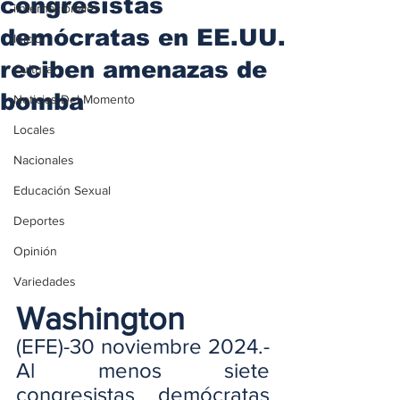
congresistas
iInternacionales
demócratas en EE.UU.
Inicio
reciben amenazas de
Cultura
bomba
Noticias Del Momento
Locales
Nacionales
Educación Sexual
Deportes
Opinión
Variedades
Washington 
(EFE)-30 noviembre 2024.- 
Al menos siete 
congresistas demócratas 