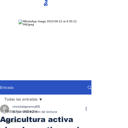
Entrada
Todas las entradas
revistalaprensa55
Todas las entradas
30 jun 2024
2 min de lectura
Agricultura activa
Noticias