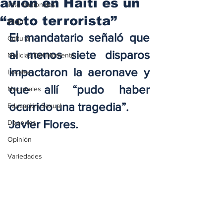
avión en Haití es un
iInternacionales
“acto terrorista”
Inicio
El mandatario señaló que 
Cultura
al menos siete disparos 
Noticias Del Momento
impactaron la aeronave y 
Locales
que allí “pudo haber 
Nacionales
ocurrido una tragedia”.
Educación Sexual
Javier Flores.
Deportes
Opinión
Variedades