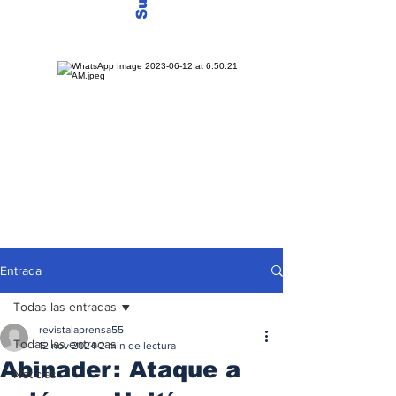
Entrada
Todas las entradas
revistalaprensa55
Todas las entradas
12 nov 2024
2 min de lectura
Abinader: Ataque a
Noticias