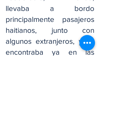
llevaba a bordo 
principalmente pasajeros 
haitianos, junto con 
algunos extranjeros, y se 
encontraba ya en las 
etapas finales de su 
trayecto cuando, de 
acuerdo con los informes 
iniciales, fue atacado por 
desconocidos con armas 
de fuego.
Nacionales
iInternacionales