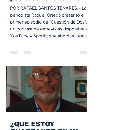
Dos" con una
POR RAFAEL SANTOS TENARES. - La
entrevista a la
periodista Raquel Ortega presentó el
directora de la UASD-
primer episodio de "Cuestión de Dos",
SFM
un podcast de entrevistas disponible en
YouTube y Spotify que abordará temas
de interés público con representantes
de distintos sectores de la sociedad. El
episodio inaugural tuvo como invitada a
Rosa Francia Burgos, directora general
de la UASD Recinto San Francisco de
Macorís, quien respondió preguntas
sobre la situación financiera de la
academia, la transición adminis
¿QUE ESTOY