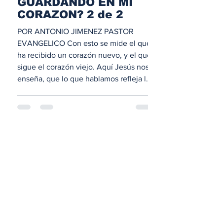
GUARDANDO EN MI
CORAZON? 2 de 2
POR ANTONIO JIMENEZ PASTOR
EVANGELICO Con esto se mide el que
ha recibido un corazón nuevo, y el que
sigue el corazón viejo. Aquí Jesús nos
enseña, que lo que hablamos refleja lo
que hay en nuestro corazón. Un
corazón restaurado lleno de Dios,
produce palabras edificantes. Un
corazón natural, produce palabra
dañina. Lo que hablamos refleja revelan
nuestra condición espiritual. Un vaso
lleno de agua al moverse, bota agua, en
cambio un vaso de lodo, al moverse
vota lodo. Cabe