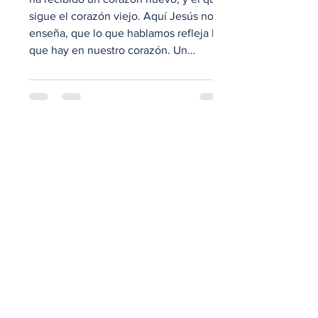
sigue el corazón viejo. Aquí Jesús nos
enseña, que lo que hablamos refleja lo
que hay en nuestro corazón. Un
corazón restaurado lleno de Dios,
produce palabras edificantes. Un
corazón natural, produce palabra
dañina. Lo que hablamos refleja revelan
nuestra condición espiritual. Un vaso
lleno de agua al moverse, bota agua, en
cambio un vaso de lodo, al moverse
vota lodo. Cabe