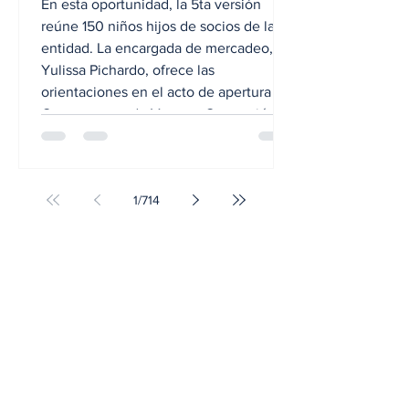
En esta oportunidad, la 5ta versión
reúne 150 niños hijos de socios de la
entidad. La encargada de mercadeo,
Yulissa Pichardo, ofrece las
orientaciones en el acto de apertura del
Campamento de Verano, Coopunión
2026. POR RAFAEL SANTO SALCEDO.
- Unos 150 niños participan en el
tradicional Campamento de Verano,
1
/
714
Coopunión 2026, el cual se inició este
jueves y concluirá el próximo viernes
en esta demarcación. Las
informaciones fueron ofrecidas por el
ingeniero Plinio Báez, presi