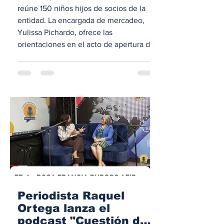
reúne 150 niños hijos de socios de la
entidad. La encargada de mercadeo,
Yulissa Pichardo, ofrece las
orientaciones en el acto de apertura del
Campamento de Verano, Coopunión
2026. POR RAFAEL SANTO SALCEDO.
- Unos 150 niños participan en el
tradicional Campamento de Verano,
Coopunión 2026, el cual se inició este
jueves y concluirá el próximo viernes
en esta demarcación. Las informaciones
fueron ofrecidas por el ingeniero Plinio
Báez, presi
Periodista Raquel
Ortega lanza el
podcast "Cuestión de