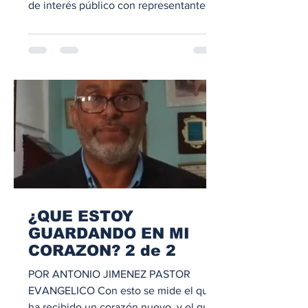
de interés público con representantes
de distintos sectores de la sociedad. El
episodio inaugural tuvo como invitada a
Rosa Francia Burgos, directora general
de la UASD Recinto San Francisco de
Macorís, quien respondió preguntas
sobre la situación financiera de la
academia, la transición adminis
¿QUE ESTOY
GUARDANDO EN MI
CORAZON? 2 de 2
POR ANTONIO JIMENEZ PASTOR
EVANGELICO Con esto se mide el que
ha recibido un corazón nuevo, y el que