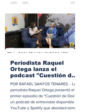
tradicional Campamento de Verano,
Coopunión 2026, el cual se inició este
jueves y concluirá el próximo viernes
en esta demarcación. Las informaciones
fueron ofrecidas por el ingeniero Plinio
Báez, presi
Periodista Raquel
Ortega lanza el
podcast "Cuestión de
Dos" con una
POR RAFAEL SANTOS TENARES. - La
entrevista a la
periodista Raquel Ortega presentó el
directora de la UASD-
primer episodio de "Cuestión de Dos",
SFM
un podcast de entrevistas disponible en
YouTube y Spotify que abordará temas